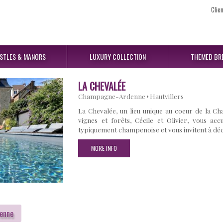
Clie
STLES
& MANORS
LUXURY
COLLECTION
THEMED
BR
LA CHEVALÉE
Champagne-Ardenne
Hautvillers
La Chevalée, un lieu unique au coeur de la C
vignes et forêts, Cécile et Olivier, vous ac
typiquement champenoise et vous invitent à dé
MORE INFO
enne