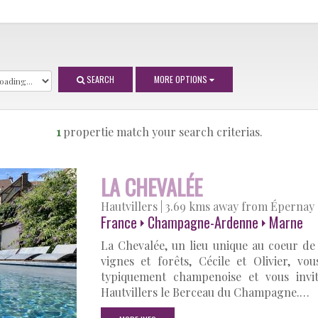
SEARCH
MORE OPTIONS
1
propertie match your search criterias.
LA CHEVALÉE
Hautvillers
|
3.69 kms away from Épernay
France
Champagne-Ardenne
Marne
La Chevalée, un lieu unique au coeur d
vignes et forêts, Cécile et Olivier, v
typiquement champenoise et vous invi
Hautvillers le Berceau du Champagne.…