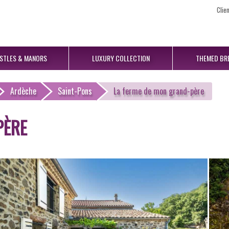
Clie
STLES
& MANORS
LUXURY
COLLECTION
THEMED
BR
Ardèche
Saint-Pons
La ferme de mon grand-père
PÈRE