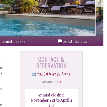
hemed Breaks
Guest Reviews
CONTACT &
RESERVATION
du
es
+33 (0) 6 42 79 60 14
We speak:
ux
Annual closing:
November 1 st to April 2
ce
nd