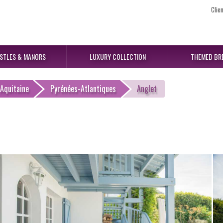
Clie
STLES
& MANORS
LUXURY
COLLECTION
THEMED
BR
Aquitaine
Pyrénées-Atlantiques
Anglet