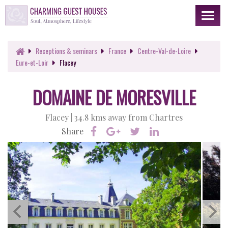
Toggl
naviga
Receptions
& seminars
France
Centre-Val-de-Loire
Eure-et-Loir
Flacey
DOMAINE DE MORESVILLE
Flacey |
34.8 kms away from Chartres
Share